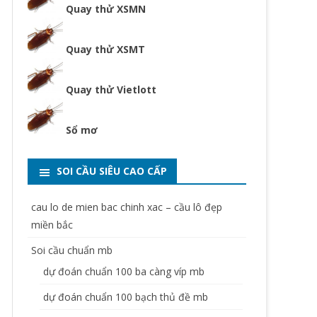
Quay thử XSMN
Quay thử XSMT
Quay thử Vietlott
Sổ mơ
SOI CẦU SIÊU CAO CẤP
cau lo de mien bac chinh xac – cầu lô đẹp
miền bắc
Soi cầu chuẩn mb
dự đoán chuẩn 100 ba càng víp mb
dự đoán chuẩn 100 bạch thủ đề mb