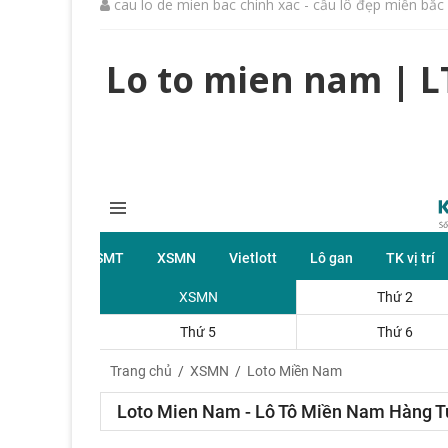
DỰ ĐOÁN CHUẨN 100 ĐẶC BIỆT
cau lo de mien bac chinh xac - cầu lô đẹp miền bắc
MN
XỔ SỐ MEGA 6/45
CẦU BẠCH THỦ (
Lo to mien nam | L
DỰ ĐOÁN CHUẨN 100 GIẢI TÁM
XỔ SỐ VIETLOTT
MN
THỐNG KÊ
DỰ ĐOÁN CHUẨN 100 SỚ ĐẦU
ĐUÔI GIẢI 8 MN
DỰ ĐOÁN CHUẨN 100 SỚ ĐẦU
ĐUÔI GIẢI ĐẶC BIỆT MN
DỰ ĐOÁN CHUẨN 100 SONG
THỦ LÔ MN
DỰ ĐOÁN CHUẨN 100 XÍU CHỦ
MN
DỰ ĐOÁN CHUẨN LÔ 3 SỐ MN