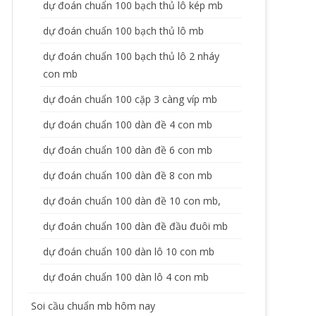
dự đoán chuẩn 100 bạch thủ lô kép mb
dự đoán chuẩn 100 bạch thủ lô mb
dự đoán chuẩn 100 bạch thủ lô 2 nháy
con mb
dự đoán chuẩn 100 cặp 3 càng víp mb
dự đoán chuẩn 100 dàn đề 4 con mb
dự đoán chuẩn 100 dàn đề 6 con mb
dự đoán chuẩn 100 dàn đề 8 con mb
dự đoán chuẩn 100 dàn đề 10 con mb,
dự đoán chuẩn 100 dàn đề đầu đuôi mb
dự đoán chuẩn 100 dàn lô 10 con mb
dự đoán chuẩn 100 dàn lô 4 con mb
Soi cầu chuẩn mb hôm nay