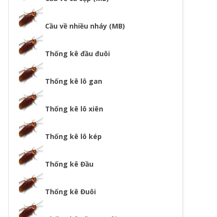
Cầu về nhiều nháy (MB)
Thống kê đầu đuôi
Thống kê lô gan
Thống kê lô xiên
Thống kê lô kép
Thống kê Đầu
Thống kê Đuôi