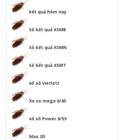
kết quả hôm nay
Sổ kết quả XSMB
Sổ kết quả XSMN
Sổ kết quả XSMT
xổ số vietlott
Xo so mega 6/45
xổ số Power 6/55
Max 3D