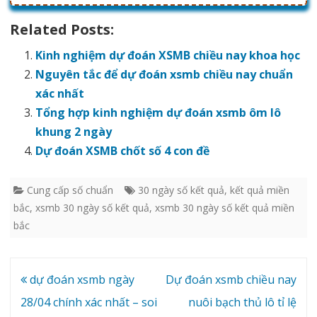
Related Posts:
Kinh nghiệm dự đoán XSMB chiều nay khoa học
Nguyên tắc để dự đoán xsmb chiều nay chuẩn
xác nhất
Tổng hợp kinh nghiệm dự đoán xsmb ôm lô
khung 2 ngày
Dự đoán XSMB chốt số 4 con đề
Cung cấp số chuẩn
30 ngày số kết quả
,
kết quả miền
bắc
,
xsmb 30 ngày số kết quả
,
xsmb 30 ngày số kết quả miền
bắc
Điều
dự đoán xsmb ngày
Dự đoán xsmb chiều nay
hướng
28/04 chính xác nhất – soi
nuôi bạch thủ lô tỉ lệ