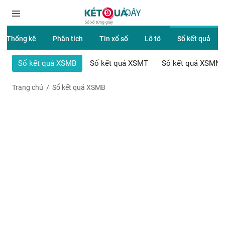
miền
bắc