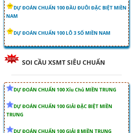
DỰ ĐOÁN CHUẨN 100 ĐẦU ĐUÔI ĐẶC BIỆT MIỀN
NAM
DỰ ĐOÁN CHUẨN 100 LÔ 3 SỐ MIỀN NAM
SOI CẦU XSMT SIÊU CHUẨN
DỰ ĐOÁN CHUẨN 100 Xỉu Chủ MIỀN TRUNG
DỰ ĐOÁN CHUẨN 100 GIẢI ĐẶC BIỆT MIỀN
TRUNG
DỰ ĐOÁN CHUẨN 100 GIẢI 8 MIỀN TRUNG