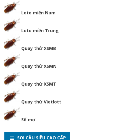
Loto miền Nam
Loto miền Trung
Quay thử XSMB
Quay thử XSMN
Quay thử XSMT
Quay thử Vietlott
Sổ mơ
SOI CẦU SIÊU CAO CẤP