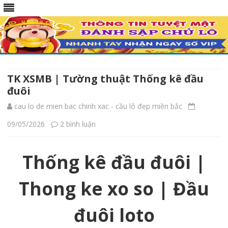
Skip
to
content
TK XSMB | Tường thuật Thống kê đầu
đuôi
cau lo de mien bac chinh xac - cầu lô đẹp miền bắc
ở
09/05/2026
2 bình luận
TK
Thống kê đầu đuôi |
XSMB
|
Thong ke xo so | Đầu
Tường
đuôi loto
thuật