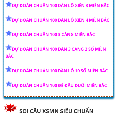
DỰ ĐOÁN CHUẨN 100 DÀN LÔ XIÊN 3 MIỀN BẮC
DỰ ĐOÁN CHUẨN 100 DÀN LÔ XIÊN 4 MIỀN BẮC
DỰ ĐOÁN CHUẨN 100 3 CÀNG MIỀN BẮC
DỰ ĐOÁN CHUẨN 100 DÀN 3 CÀNG 2 SỐ MIỀN
BẮC
DỰ ĐOÁN CHUẨN 100 DÀN LÔ 10 SỐ MIỀN BẮC
DỰ ĐOÁN CHUẨN 100 ĐỀ ĐẦU ĐUÔI MIỀN BẮC
SOI CẦU XSMN SIÊU CHUẨN