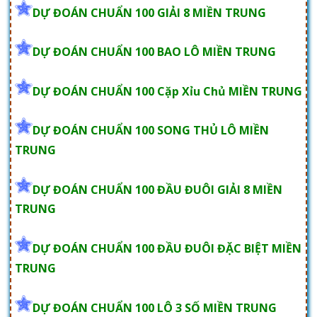
DỰ ĐOÁN CHUẨN 100 GIẢI 8 MIỀN TRUNG
DỰ ĐOÁN CHUẨN 100 BAO LÔ MIỀN TRUNG
DỰ ĐOÁN CHUẨN 100 Cặp Xỉu Chủ MIỀN TRUNG
DỰ ĐOÁN CHUẨN 100 SONG THỦ LÔ MIỀN
TRUNG
DỰ ĐOÁN CHUẨN 100 ĐẦU ĐUÔI GIẢI 8 MIỀN
TRUNG
DỰ ĐOÁN CHUẨN 100 ĐẦU ĐUÔI ĐẶC BIỆT MIỀN
TRUNG
DỰ ĐOÁN CHUẨN 100 LÔ 3 SỐ MIỀN TRUNG