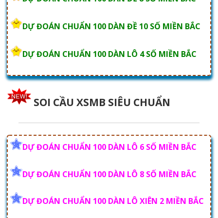
DỰ ĐOÁN CHUẨN 100 DÀN ĐỀ 10 SỐ MIỀN BẮC
DỰ ĐOÁN CHUẨN 100 DÀN LÔ 4 SỐ MIỀN BẮC
SOI CẦU XSMB SIÊU CHUẨN
DỰ ĐOÁN CHUẨN 100 DÀN LÔ 6 SỐ MIỀN BẮC
DỰ ĐOÁN CHUẨN 100 DÀN LÔ 8 SỐ MIỀN BẮC
DỰ ĐOÁN CHUẨN 100 DÀN LÔ XIÊN 2 MIỀN BẮC