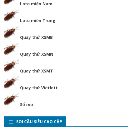
Loto miền Nam
Loto miền Trung
Quay thử XSMB
Quay thử XSMN
Quay thử XSMT
Quay thử Vietlott
Sổ mơ
SOI CẦU SIÊU CAO CẤP