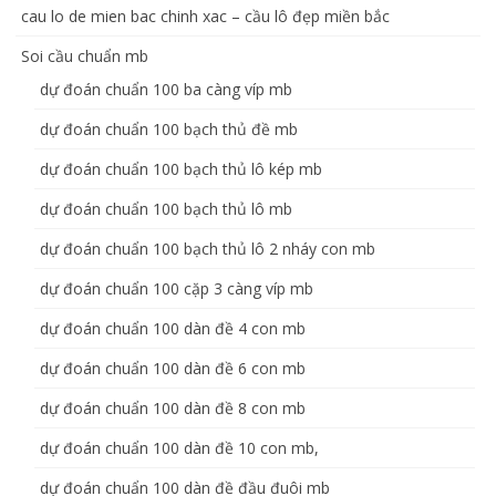
cau lo de mien bac chinh xac – cầu lô đẹp miền bắc
Soi cầu chuẩn mb
dự đoán chuẩn 100 ba càng víp mb
dự đoán chuẩn 100 bạch thủ đề mb
dự đoán chuẩn 100 bạch thủ lô kép mb
dự đoán chuẩn 100 bạch thủ lô mb
dự đoán chuẩn 100 bạch thủ lô 2 nháy con mb
dự đoán chuẩn 100 cặp 3 càng víp mb
dự đoán chuẩn 100 dàn đề 4 con mb
dự đoán chuẩn 100 dàn đề 6 con mb
dự đoán chuẩn 100 dàn đề 8 con mb
dự đoán chuẩn 100 dàn đề 10 con mb,
dự đoán chuẩn 100 dàn đề đầu đuôi mb