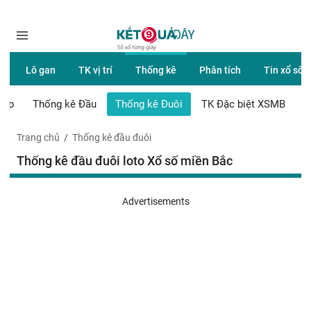
Thống
kê
đầu
đuôi